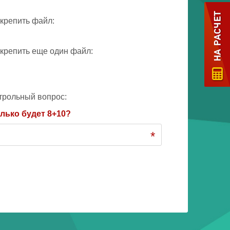
крепить файл:
крепить еще один файл:
трольный вопрос:
лько будет 8+10?
*