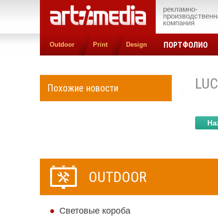
рекламно-
производственн
компания
ПОРТФОЛИО
Outdoor
Print
Design
LUC
Похожие новости
На
OUTDOOR
Cветовые короба